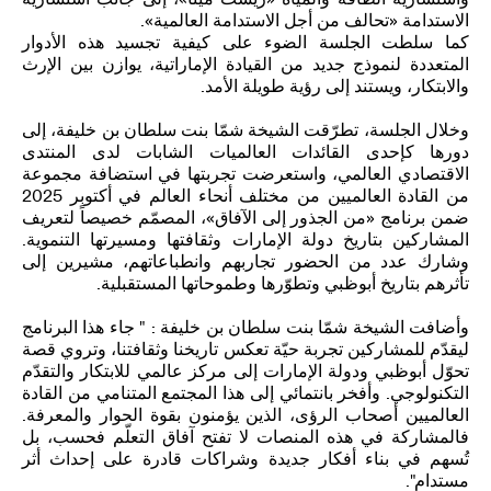
الاستدامة «تحالف من أجل الاستدامة العالمية».
كما سلطت الجلسة الضوء على كيفية تجسيد هذه الأدوار
المتعددة لنموذج جديد من القيادة الإماراتية، يوازن بين الإرث
والابتكار، ويستند إلى رؤية طويلة الأمد.
وخلال الجلسة، تطرّقت الشيخة شمّا بنت سلطان بن خليفة، إلى
دورها كإحدى القائدات العالميات الشابات لدى المنتدى
الاقتصادي العالمي، واستعرضت تجربتها في استضافة مجموعة
من القادة العالميين من مختلف أنحاء العالم في أكتوبر 2025
ضمن برنامج «من الجذور إلى الآفاق»، المصمّم خصيصاً لتعريف
المشاركين بتاريخ دولة الإمارات وثقافتها ومسيرتها التنموية.
وشارك عدد من الحضور تجاربهم وانطباعاتهم، مشيرين إلى
تأثرهم بتاريخ أبوظبي وتطوّرها وطموحاتها المستقبلية.
وأضافت الشيخة شمّا بنت سلطان بن خليفة : " جاء هذا البرنامج
ليقدّم للمشاركين تجربة حيّة تعكس تاريخنا وثقافتنا، وتروي قصة
تحوّل أبوظبي ودولة الإمارات إلى مركز عالمي للابتكار والتقدّم
التكنولوجي. وأفخر بانتمائي إلى هذا المجتمع المتنامي من القادة
العالميين أصحاب الرؤى، الذين يؤمنون بقوة الحوار والمعرفة.
فالمشاركة في هذه المنصات لا تفتح آفاق التعلّم فحسب، بل
تُسهم في بناء أفكار جديدة وشراكات قادرة على إحداث أثر
مستدام".