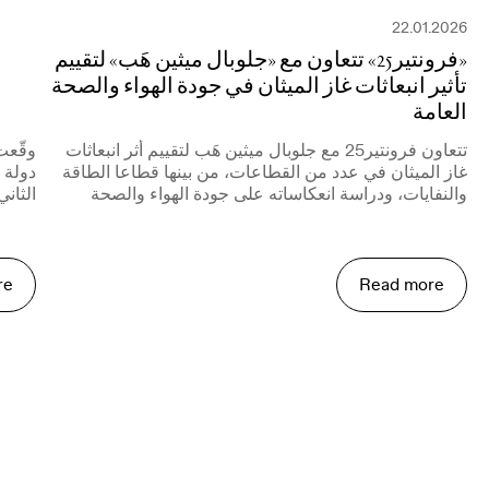
22.01.2026
«فرونتير25» تتعاون مع «جلوبال ميثين هَب» لتقييم
تأثير انبعاثات غاز الميثان في جودة الهواء والصحة
العامة
تتعاون فرونتير25 مع جلوبال ميثين هَب لتقييم أثر انبعاثات
غاز الميثان في عدد من القطاعات، من بينها قطاعا الطاقة
دولة 
والنفايات، ودراسة انعكاساته على جودة الهواء والصحة
الثان
العامة.
بنت س
لـ"فرونتير25" و"ذا
re
Read more