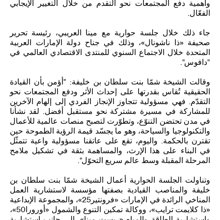
وأهمية دفع المجتمعات نحو التقدم من خلال التغيير الإيجابي
الفعّال.
جاء ذلك خلال جلسة حوارية مع مينا العريبي، رئيسة تحرير
صحيفة «ذا ناشونال»، وذلك في جناح دولة الإمارات العربية
المتحدة خلال الاجتماع السنوي للمنتدى الاقتصادي العالمي في
"دافوس".
وقالت الشيخة شمّا بنت سلطان بن خليفة: "أؤمن بأن القيادة
الحقيقية تُقاس بقدرتها على إحداث الأثر ودفع المجتمعات نحو
التقدّم. فهي مسؤولية تتجاوز الإنجاز الفردي إلى إلهام الآخرين
للمشاركة في مسيرة مشتركة نحو مستقبل أفضل. لقد نشأنا
في مدن تحتضن التنوّع، وتطوّرت لتصبح منصات عالمية للأعمال
والتكنولوجيا والسياحة، وهو ما يجسّد قيمة الرؤية الطموحة حين
تقترن بالحكمة. واليوم، تقع على عاتقنا مسؤولية واعية تتمثّل
في البناء على هذا الإرث، والمساهمة بثقة في تشكيل ملامح
المرحلة المقبلة وسط عالم سريع التحوّل".
وتناولت الجلسة الحوارية أعمال الشيخة شمّا بنت سلطان بن
خليفة والمناصب القيادية بصفتها مؤسسة لاستشارية العمل
المناخي الرائدة في الإمارات «فرونتير25»، والمجموعة الإبداعية
«ذا كلايمت ترايب»، ووكالة تمكين التنوع والشمول «أورورا50»،
واستشارية الطاقة والمياه «ريست مينا»، إلى جانب استشارية